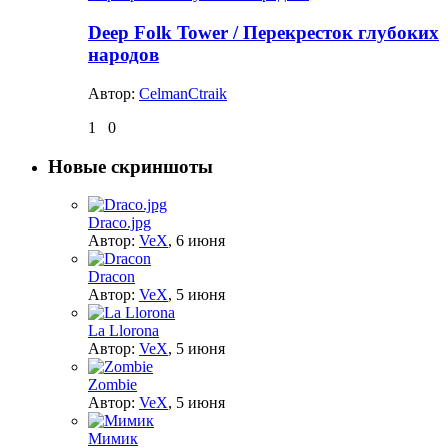
Deep Folk Tower / Перекресток глубоких
народов
Автор:
CelmanCtraik
1
0
Новые скриншоты
Draco.jpg
Автор:
VeX
,
6 июня
Dracon
Автор:
VeX
,
5 июня
La Llorona
Автор:
VeX
,
5 июня
Zombie
Автор:
VeX
,
5 июня
Мимик