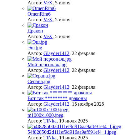
Автор:
VeX
,
5 июня
OmenRim6
Автор:
VeX
,
5 июня
Дракон
Автор:
VeX
,
5 июня
Эш.jpg
Автор:
Glayder1412
,
22 февраля
Мой персонаж.jpg
Автор:
Glayder1412
,
22 февраля
Серана.jpg
Автор:
Glayder1412
,
22 февраля
Вот так ********* драконы
Автор:
Glayder1412
,
15 ноября 2025
m1000x1000.jpeg
Автор:
TINka
,
19 июля 2025
54f82850d2d111ef9d916aa9af691ef4_1.jpeg
Автор:
TINka
,
19 июля 2025