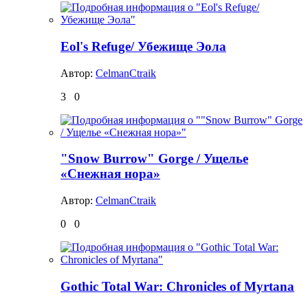
Eol's Refuge/ Убежище Эола
Автор:
CelmanCtraik
3
0
"Snow Burrow" Gorge / Ущелье
«Снежная нора»
Автор:
CelmanCtraik
0
0
Gothic Total War: Chronicles of Myrtana