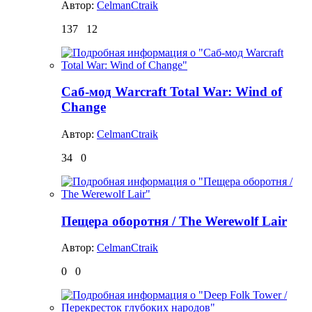
Автор:
CelmanCtraik
137
12
Саб-мод Warcraft Total War: Wind of
Change
Автор:
CelmanCtraik
34
0
Пещера оборотня / The Werewolf Lair
Автор:
CelmanCtraik
0
0