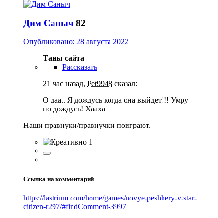
Дим Саныч
82
Опубликовано:
28 августа 2022
Таны сайта
Рассказать
21 час назад,
Pet9948
сказал:
О даа.. Я дождусь когда она выйдет!!! Умру
но дождусь! Хааха
Наши правнуки/правнучки поиграют.
1
Ссылка на комментарий
https://lastrium.com/home/games/novye-peshhery-v-star-
citizen-r297/#findComment-3997