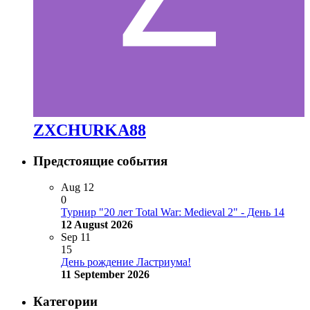
ZXCHURKA88
Предстоящие события
Aug
12
0
Турнир "20 лет Total War: Medieval 2" - День 14
12 August 2026
Sep
11
15
День рождение Ластриума!
11 September 2026
Категории