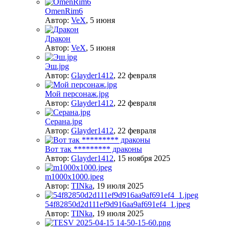
OmenRim6
Автор:
VeX
,
5 июня
Дракон
Автор:
VeX
,
5 июня
Эш.jpg
Автор:
Glayder1412
,
22 февраля
Мой персонаж.jpg
Автор:
Glayder1412
,
22 февраля
Серана.jpg
Автор:
Glayder1412
,
22 февраля
Вот так ********* драконы
Автор:
Glayder1412
,
15 ноября 2025
m1000x1000.jpeg
Автор:
TINka
,
19 июля 2025
54f82850d2d111ef9d916aa9af691ef4_1.jpeg
Автор:
TINka
,
19 июля 2025