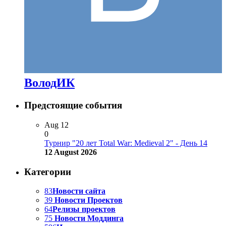
ВолодИК
Предстоящие события
Aug
12
0
Турнир "20 лет Total War: Medieval 2" - День 14
12 August 2026
Категории
83
Новости сайта
39
Новости Проектов
64
Релизы проектов
75
Новости Моддинга