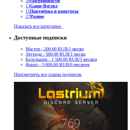
596
Игроновости
13
Game-Взгляд
11
Партнёрка и конкурсы
27
Разное
Показать все категории
Доступные подписки
Мастер - 200.00 RUB/1 месяц
Легенда - 500.00 RUB/1 месяц
Болельщик - 1,500.00 RUB/3 месяца
Фанат - 5,000.00 RUB/6 месяцев
Просмотреть все планы подписок