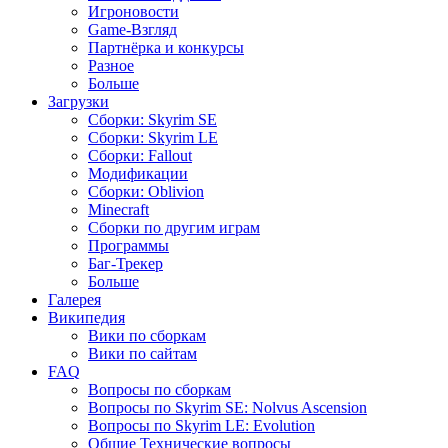
Игроновости
Game-Взгляд
Партнёрка и конкурсы
Разное
Больше
Загрузки
Сборки: Skyrim SE
Сборки: Skyrim LE
Сборки: Fallout
Модификации
Сборки: Oblivion
Minecraft
Сборки по другим играм
Программы
Баг-Трекер
Больше
Галерея
Википедия
Вики по сборкам
Вики по сайтам
FAQ
Вопросы по сборкам
Вопросы по Skyrim SE: Nolvus Ascension
Вопросы по Skyrim LE: Evolution
Общие Технические вопросы