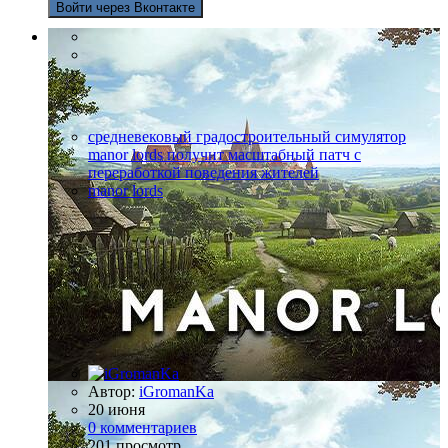
Войти через Вконтакте
средневековый градостроительный симулятор
manor lords получит масштабный патч с
переработкой поведения жителей
manor lords
Автор:
iGromanKa
20 июня
0 комментариев
201 просмотр