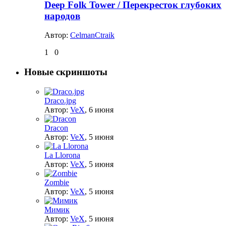
Deep Folk Tower / Перекресток глубоких
народов
Автор:
CelmanCtraik
1
0
Новые скриншоты
Draco.jpg
Автор:
VeX
,
6 июня
Dracon
Автор:
VeX
,
5 июня
La Llorona
Автор:
VeX
,
5 июня
Zombie
Автор:
VeX
,
5 июня
Мимик
Автор:
VeX
,
5 июня