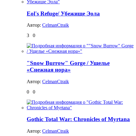
Eol's Refuge/ Убежище Эола
Автор:
CelmanCtraik
3
0
"Snow Burrow" Gorge / Ущелье
«Снежная нора»
Автор:
CelmanCtraik
0
0
Gothic Total War: Chronicles of Myrtana
Автор:
CelmanCtraik