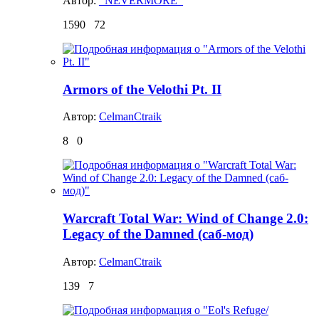
Автор:
_NEVERMORE_
1590
72
Armors of the Velothi Pt. II
Автор:
CelmanCtraik
8
0
Warcraft Total War: Wind of Change 2.0:
Legacy of the Damned (саб-мод)
Автор:
CelmanCtraik
139
7