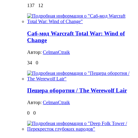
137
12
Саб-мод Warcraft Total War: Wind of
Change
Автор:
CelmanCtraik
34
0
Пещера оборотня / The Werewolf Lair
Автор:
CelmanCtraik
0
0