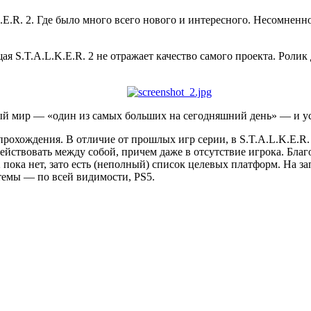
E.R. 2. Где было много всего нового и интересного. Несомненно
ая S.T.A.L.K.E.R. 2 не отражает качество самого проекта. Роли
й мир — «один из самых больших на сегодняшний день» — и у
прохождения. В отличие от прошлых игр серии, в S.T.A.L.K.E.R.
ствовать между собой, причем даже в отсутствие игрока. Благо
 пока нет, зато есть (неполный) список целевых платформ. На 
истемы — по всей видимости, PS5.