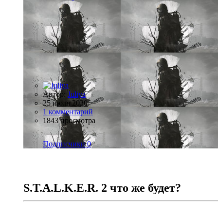
Автор:
Juliya
25 июля 2020
1 комментарий
1843 просмотра
Подписчики
0
S.T.A.L.K.E.R. 2 что же будет?