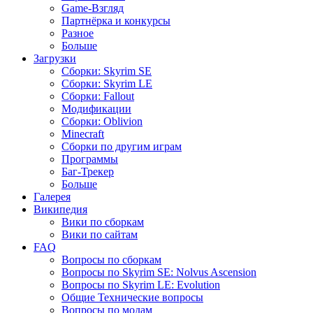
Game-Взгляд
Партнёрка и конкурсы
Разное
Больше
Загрузки
Сборки: Skyrim SE
Сборки: Skyrim LE
Сборки: Fallout
Модификации
Сборки: Oblivion
Minecraft
Сборки по другим играм
Программы
Баг-Трекер
Больше
Галерея
Википедия
Вики по сборкам
Вики по сайтам
FAQ
Вопросы по сборкам
Вопросы по Skyrim SE: Nolvus Ascension
Вопросы по Skyrim LE: Evolution
Общие Технические вопросы
Вопросы по модам