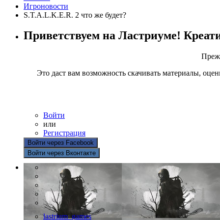
Игроновости
S.T.A.L.K.E.R. 2 что же будет?
Приветствуем на Ластриуме! Креат
Прежд
Это даст вам возможность скачивать материалы, оцен
Войти
или
Регистрация
Войти через Facebook
Войти через Вконтакте
lastrium_games