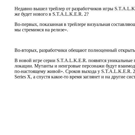
Недавно вышел трейлер от разработчиков игры S.T.A.L.K.
же будет нового в S.T.A.L.K.E.R. 2?
Во-первых, показанная в трейлере визуальная составляющ
мы стремимся на релизе».
Во-вторых, разработчики обещают полноценный открыты
В новой игре серии S.T.A.L.K.E.R. появятся уникальные 
локации. Мутанты и неигровые персонажи будут взаимодей
по-настоящему живой». Сроков выхода у S.T.A.L.K.E.R. 2
Series X, а спустя какое-то время заглянет и на другие с