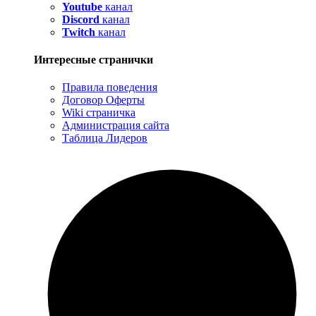
Youtube
канал
Discord
канал
Twitch
канал
Интересные странички
Правила поведения
Договор Оферты
Wiki страничка
Администрация сайта
Таблица Лидеров