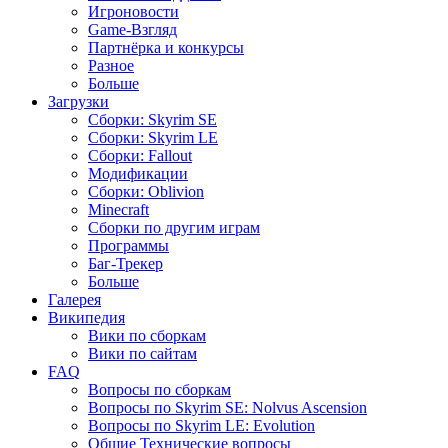
Игроновости
Game-Взгляд
Партнёрка и конкурсы
Разное
Больше
Загрузки
Сборки: Skyrim SE
Сборки: Skyrim LE
Сборки: Fallout
Модификации
Сборки: Oblivion
Minecraft
Сборки по другим играм
Программы
Баг-Трекер
Больше
Галерея
Википедия
Вики по сборкам
Вики по сайтам
FAQ
Вопросы по сборкам
Вопросы по Skyrim SE: Nolvus Ascension
Вопросы по Skyrim LE: Evolution
Общие Технические вопросы