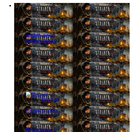
lastrium_news
lastrium_games
Автор:
Толстый
20 декабря 2019
0 комментариев
3942 просмотра
Подписчики
1