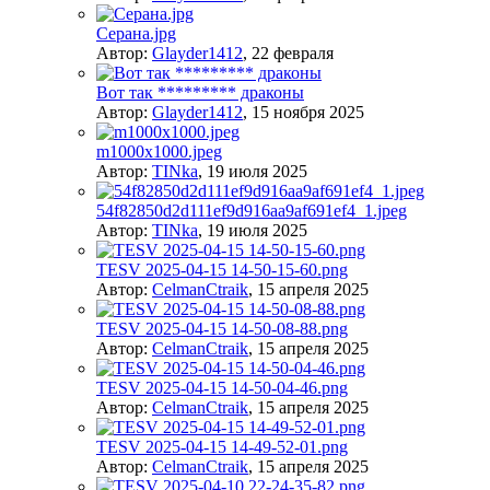
Серана.jpg
Автор:
Glayder1412
,
22 февраля
Вот так ********* драконы
Автор:
Glayder1412
,
15 ноября 2025
m1000x1000.jpeg
Автор:
TINka
,
19 июля 2025
54f82850d2d111ef9d916aa9af691ef4_1.jpeg
Автор:
TINka
,
19 июля 2025
TESV 2025-04-15 14-50-15-60.png
Автор:
CelmanCtraik
,
15 апреля 2025
TESV 2025-04-15 14-50-08-88.png
Автор:
CelmanCtraik
,
15 апреля 2025
TESV 2025-04-15 14-50-04-46.png
Автор:
CelmanCtraik
,
15 апреля 2025
TESV 2025-04-15 14-49-52-01.png
Автор:
CelmanCtraik
,
15 апреля 2025