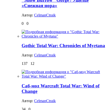
"Snow Burrow" Gorge / Ущелье
«Снежная нора»
Автор:
CelmanCtraik
0
0
Gothic Total War: Chronicles of Myrtana
Автор:
CelmanCtraik
137
12
Саб-мод Warcraft Total War: Wind of
Change
Автор:
CelmanCtraik
34
0