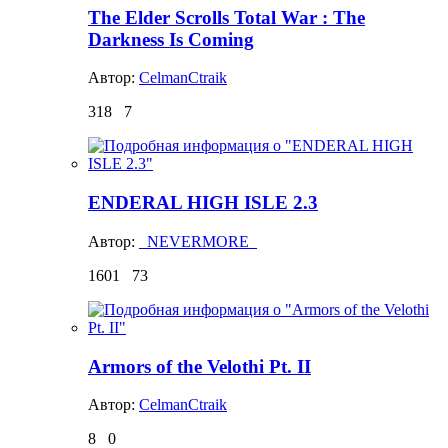
The Elder Scrolls Total War : The
Darkness Is Coming
Автор:
CelmanCtraik
318
7
ENDERAL HIGH ISLE 2.3
Автор:
_NEVERMORE_
1601
73
Armors of the Velothi Pt. II
Автор:
CelmanCtraik
8
0