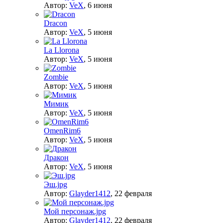
Автор:
VeX
,
6 июня
Dracon
Автор:
VeX
,
5 июня
La Llorona
Автор:
VeX
,
5 июня
Zombie
Автор:
VeX
,
5 июня
Мимик
Автор:
VeX
,
5 июня
OmenRim6
Автор:
VeX
,
5 июня
Дракон
Автор:
VeX
,
5 июня
Эш.jpg
Автор:
Glayder1412
,
22 февраля
Мой персонаж.jpg
Автор:
Glayder1412
,
22 февраля