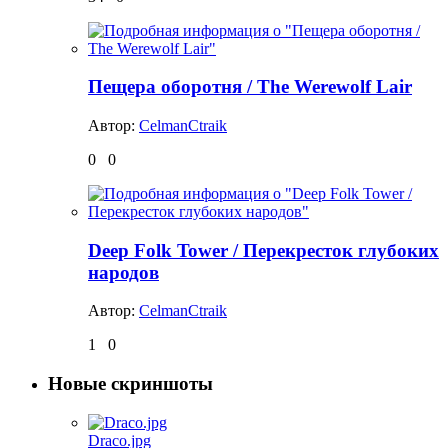
Пещера оборотня / The Werewolf Lair
Автор:
CelmanCtraik
0
0
Deep Folk Tower / Перекресток глубоких
народов
Автор:
CelmanCtraik
1
0
Новые скриншоты
Draco.jpg