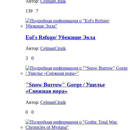
Автор:
CelmanCtraik
139
7
Eol's Refuge/ Убежище Эола
Автор:
CelmanCtraik
3
0
"Snow Burrow" Gorge / Ущелье
«Снежная нора»
Автор:
CelmanCtraik
0
0