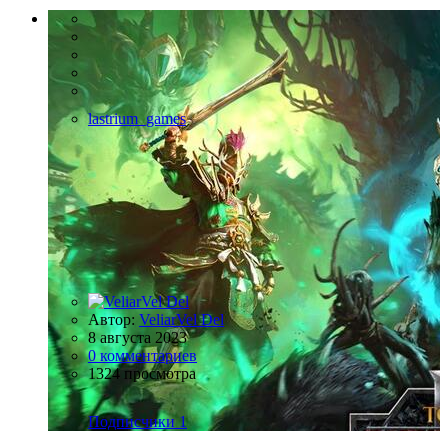
lastrium_games
Автор:
VeliarVel Del
8 августа 2023
0 комментариев
1324 просмотра
Подписчики
1