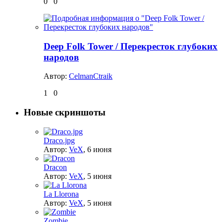
0
0
Deep Folk Tower / Перекресток глубоких
народов
Автор:
CelmanCtraik
1
0
Новые скриншоты
Draco.jpg
Автор:
VeX
,
6 июня
Dracon
Автор:
VeX
,
5 июня
La Llorona
Автор:
VeX
,
5 июня
Zombie