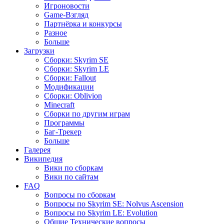
Игроновости
Game-Взгляд
Партнёрка и конкурсы
Разное
Больше
Загрузки
Сборки: Skyrim SE
Сборки: Skyrim LE
Сборки: Fallout
Модификации
Сборки: Oblivion
Minecraft
Сборки по другим играм
Программы
Баг-Трекер
Больше
Галерея
Википедия
Вики по сборкам
Вики по сайтам
FAQ
Вопросы по сборкам
Вопросы по Skyrim SE: Nolvus Ascension
Вопросы по Skyrim LE: Evolution
Общие Технические вопросы