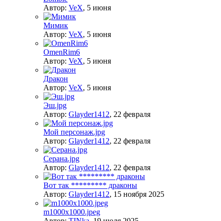
Автор:
VeX
,
5 июня
Мимик
Автор:
VeX
,
5 июня
OmenRim6
Автор:
VeX
,
5 июня
Дракон
Автор:
VeX
,
5 июня
Эш.jpg
Автор:
Glayder1412
,
22 февраля
Мой персонаж.jpg
Автор:
Glayder1412
,
22 февраля
Серана.jpg
Автор:
Glayder1412
,
22 февраля
Вот так ********* драконы
Автор:
Glayder1412
,
15 ноября 2025
m1000x1000.jpeg
Автор:
TINka
,
19 июля 2025