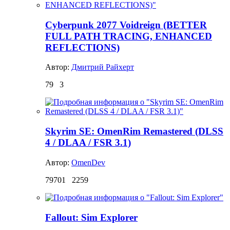
Cyberpunk 2077 Voidreign (BETTER
FULL PATH TRACING, ENHANCED
REFLECTIONS)
Автор:
Дмитрий Райхерт
79
3
Skyrim SE: OmenRim Remastered (DLSS
4 / DLAA / FSR 3.1)
Автор:
OmenDev
79701
2259
Fallout: Sim Explorer