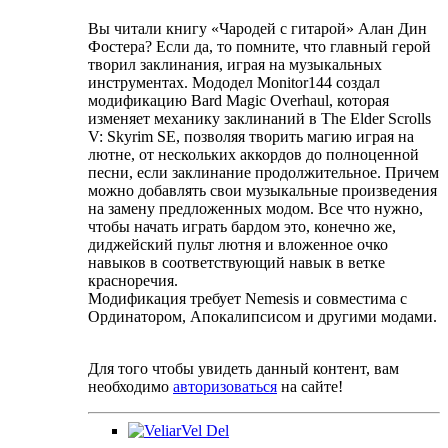
Вы читали книгу «Чародей с гитарой» Алан Дин
Фостера? Если да, то помните, что главный герой
творил заклинания, играя на музыкальных
инструментах. Мододел Monitor144 создал
модификацию Bard Magic Overhaul, которая
изменяет механику заклинаний в The Elder Scrolls
V: Skyrim SE, позволяя творить магию играя на
лютне, от нескольких аккордов до полноценной
песни, если заклинание продолжительное. Причем
можно добавлять свои музыкальные произведения
на замену предложенных модом. Все что нужно,
чтобы начать играть бардом это, конечно же,
диджейский пульт лютня и вложенное очко
навыков в соответствующий навык в ветке
красноречия.
Модификация требует Nemesis и совместима с
Ординатором, Апокалипсисом и другими модами.
Для того чтобы увидеть данный контент, вам
необходимо
авторизоваться
на сайте!