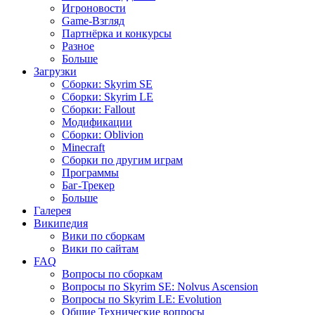
Игроновости
Game-Взгляд
Партнёрка и конкурсы
Разное
Больше
Загрузки
Сборки: Skyrim SE
Сборки: Skyrim LE
Сборки: Fallout
Модификации
Сборки: Oblivion
Minecraft
Сборки по другим играм
Программы
Баг-Трекер
Больше
Галерея
Википедия
Вики по сборкам
Вики по сайтам
FAQ
Вопросы по сборкам
Вопросы по Skyrim SE: Nolvus Ascension
Вопросы по Skyrim LE: Evolution
Общие Технические вопросы