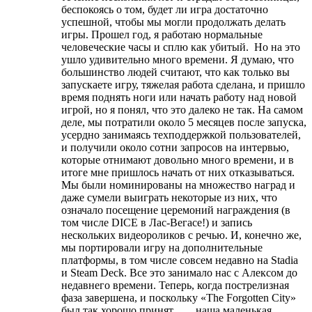
беспокоясь о том, будет ли игра достаточно
успешной, чтобы мы могли продолжать делать
игры. Прошел год, я работаю нормальные
человеческие часы и сплю как убитый. Но на это
ушло удивительно много времени. Я думаю, что
большинство людей считают, что как только вы
запускаете игру, тяжелая работа сделана, и пришло
время поднять ноги или начать работу над новой
игрой, но я понял, что это далеко не так. На самом
деле, мы потратили около 5 месяцев после запуска,
усердно занимаясь техподдержкой пользователей,
и получили около сотни запросов на интервью,
которые отнимают довольно много времени, и в
итоге мне пришлось начать от них отказываться.
Мы были номинированы на множество наград и
даже сумели выиграть некоторые из них, что
означало посещение церемоний награждения (в
том числе DICE в Лас-Вегасе!) и запись
нескольких видеороликов с речью. И, конечно же,
мы портировали игру на дополнительные
платформы, в том числе совсем недавно на Stadia
и Steam Deck. Все это занимало нас с Алексом до
недавнего времени. Теперь, когда пострелизная
фаза завершена, и поскольку «The Forgotten City»
был так хорошо принят… ...наша маленькая