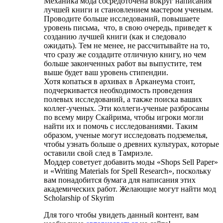
Механика мода сосредоточена вокруг написания
лучшей книги и становлением мастером ученым.
Проводите больше исследований, повышаете
уровень письма, что, в свою очередь, приведет к
созданию лучшей книги (как и следовало
ожидать). Тем не менее, не рассчитывайте на то,
что сразу же создадите отличную книгу, но чем
больше законченных работ вы выпустите, тем
выше будет ваш уровень стипендии.
Хотя копаться в архивах в Арканеума стоит,
подчеркивается необходимость проведения
полевых исследований, а также поиска ваших
коллег-ученых. Эти коллеги-ученые разбросаны
по всему миру Скайрима, чтобы игроки могли
найти их и помочь с исследованиями. Таким
образом, ученые могут исследовать подземелья,
чтобы узнать больше о древних культурах, которые
оставили свой след в Тамриэле.
Моддер советует добавить моды «Shops Sell Paper»
и «Writing Materials for Spell Research», поскольку
вам понадобится бумага для написания этих
академических работ. Желающие могут найти мод
Scholarship of Skyrim
Для того чтобы увидеть данный контент, вам