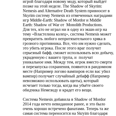
игрой благодаря новому моду, который выйдет
позже на этой неделе. The Shadow of Skyrim:
Nemesis and Alternative Death System привносит в
Skyrim систему Nemesis из отмеченных наградами
игр Middle-Earth: Shadow of Mordor и Middle
Earth: Shadow of War от Monolith Productions.
Для тех, кто не играл ни в одну из экшн-игр на
тему «Властелина колец», система Nemesis может
превратить любого непритязательного хряка в
грозного противника. Все, что им нужно сделать,
это убить игрока. После этого враг получит
серьезный бафф, сможет использовать всю добычу,
украденную с вашего трупа, и получат
уникальное имя. Между тем, игрок вместо смерти
и перезапуска сохранения, появится в рандомном
месте (Например логово вампиров если вас убил
вампир) получает случайный дебафф (Например
невозможно использовать щиты), который
исчезает только тогда, когда вы убьёте своего
обидчика Немезиду и крадет его вещи.
Система Nemesis добавила в Shadow of Mordor
2014 года нечто невиданное ранее, и это было
очень хорошо встречено фанатами. Теперь та же
самая система переносится на Skryim благодаря