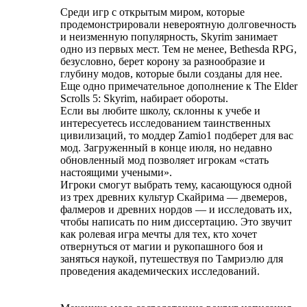
Среди игр с открытым миром, которые
продемонстрировали невероятную долговечность
и неизменную популярность, Skyrim занимает
одно из первых мест. Тем не менее, Bethesda RPG,
безусловно, берет корону за разнообразие и
глубину модов, которые были созданы для нее.
Еще одно примечательное дополнение к The Elder
Scrolls 5: Skyrim, набирает обороты.
Если вы любите школу, склонны к учебе и
интересуетесь исследованием таинственных
цивилизаций, то моддер Zamio1 подберет для вас
мод. Загруженный в конце июля, но недавно
обновленный мод позволяет игрокам «стать
настоящими учеными».
Игроки смогут выбрать тему, касающуюся одной
из трех древних культур Скайрима — двемеров,
фалмеров и древних нордов — и исследовать их,
чтобы написать по ним диссертацию. Это звучит
как ролевая игра мечты для тех, кто хочет
отвернуться от магии и рукопашного боя и
заняться наукой, путешествуя по Тамриэлю для
проведения академических исследований.