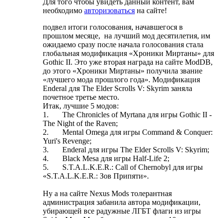
Для того чтобы увидеть данный контент, вам
необходимо
авторизоваться
на сайте!
подвел итоги голосования, начавшегося в
прошлом месяце, на лучший мод десятилетия, им
ожидаемо сразу после начала голосования стала
глобальная модификация «Хроники Миртаны» для
Gothic II. Это уже вторая награда на сайте ModDB,
до этого «Хроники Миртаны» получила звание
«лучшего мода прошлого года». Модификация
Enderal для The Elder Scrolls V: Skyrim заняла
почетное третье место.
Итак, лучшие 5 модов:
1. The Chronicles of Myrtana для игры Gothic II -
The Night of the Raven;
2. Mental Omega для игры Command & Conquer:
Yuri's Revenge;
3. Enderal для игры The Elder Scrolls V: Skyrim;
4. Black Mesa для игры Half-Life 2;
5. S.T.A.L.K.E.R.: Call of Chernobyl для игры
«S.T.A.L.K.E.R.: Зов Припяти».
Ну а на сайте Nexus Mods толерантная
администрация забанила автора модификации,
убирающей все радужные ЛГБТ флаги из игры