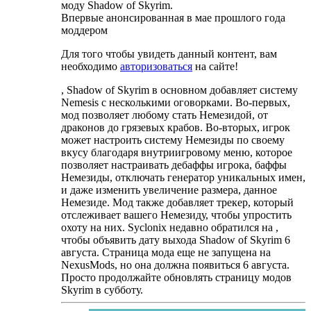
моду Shadow of Skyrim.
Впервые анонсированная в мае прошлого года
моддером
Для того чтобы увидеть данный контент, вам
необходимо
авторизоваться
на сайте!
, Shadow of Skyrim в основном добавляет систему
Nemesis с несколькими оговорками. Во-первых,
мод позволяет любому стать Немезидой, от
драконов до грязевых крабов. Во-вторых, игрок
может настроить систему Немезиды по своему
вкусу благодаря внутриигровому меню, которое
позволяет настраивать дебаффы игрока, баффы
Немезиды, отключать генератор уникальных имен,
и даже изменить увеличение размера, данное
Немезиде. Мод также добавляет трекер, который
отслеживает вашего Немезиду, чтобы упростить
охоту на них. Syclonix недавно обратился на ,
чтобы объявить дату выхода Shadow of Skyrim 6
августа. Страница мода еще не запущена на
NexusMods, но она должна появиться 6 августа.
Просто продолжайте обновлять страницу модов
Skyrim в субботу.