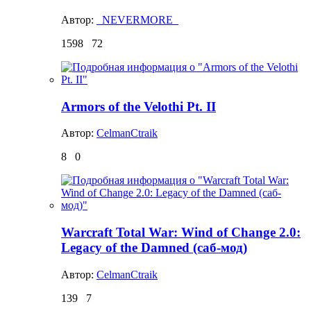
Автор:
_NEVERMORE_
1598
72
Armors of the Velothi Pt. II
Автор:
CelmanCtraik
8
0
Warcraft Total War: Wind of Change 2.0:
Legacy of the Damned (саб-мод)
Автор:
CelmanCtraik
139
7