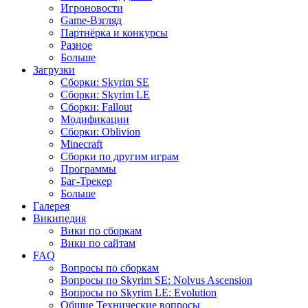
Игроновости
Game-Взгляд
Партнёрка и конкурсы
Разное
Больше
Загрузки
Сборки: Skyrim SE
Сборки: Skyrim LE
Сборки: Fallout
Модификации
Сборки: Oblivion
Minecraft
Сборки по другим играм
Программы
Баг-Трекер
Больше
Галерея
Википедия
Вики по сборкам
Вики по сайтам
FAQ
Вопросы по сборкам
Вопросы по Skyrim SE: Nolvus Ascension
Вопросы по Skyrim LE: Evolution
Общие Технические вопросы