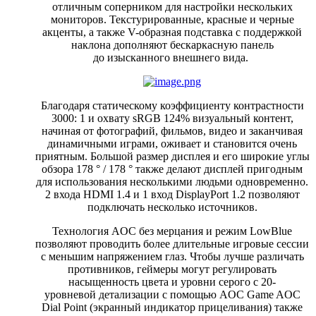
отличным соперником для настройки нескольких
мониторов. Текстурированные, красные и черные
акценты, а также V-образная подставка с поддержкой
наклона дополняют бескаркасную панель
до изысканного внешнего вида.
Благодаря статическому коэффициенту контрастности
3000: 1 и охвату sRGB 124% визуальный контент,
начиная от фотографий, фильмов, видео и заканчивая
динамичными играми, оживает и становится очень
приятным. Большой размер дисплея и его широкие углы
обзора 178 ° / 178 ° также делают дисплей пригодным
для использования несколькими людьми одновременно.
2 входа HDMI 1.4 и 1 вход DisplayPort 1.2 позволяют
подключать несколько источников.
Технология AOC без мерцания и режим LowBlue
позволяют проводить более длительные игровые сессии
с меньшим напряжением глаз. Чтобы лучше различать
противников, геймеры могут регулировать
насыщенность цвета и уровни серого с 20-
уровневой детализации с помощью AOC Game AOC
Dial Point (экранный индикатор прицеливания) также