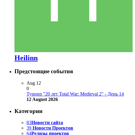
Heilinn
Предстоящие события
Aug
12
0
Турнир "20 лет Total War: Medieval 2" - День 14
12 August 2026
Категории
83
Новости сайта
39
Новости Проектов
64
Релизы проектов