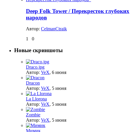
Deep Folk Tower / Перекресток глубоких
народов
Автор:
CelmanCtraik
1
0
Новые скриншоты
Draco.jpg
Автор:
VeX
,
6 июня
Dracon
Автор:
VeX
,
5 июня
La Llorona
Автор:
VeX
,
5 июня
Zombie
Автор:
VeX
,
5 июня
Мимик