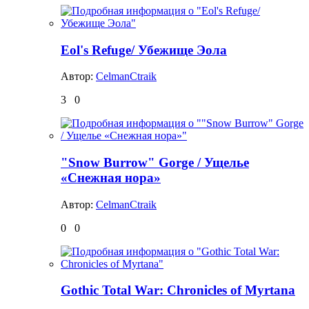
Eol's Refuge/ Убежище Эола
Автор:
CelmanCtraik
3
0
"Snow Burrow" Gorge / Ущелье
«Снежная нора»
Автор:
CelmanCtraik
0
0
Gothic Total War: Chronicles of Myrtana