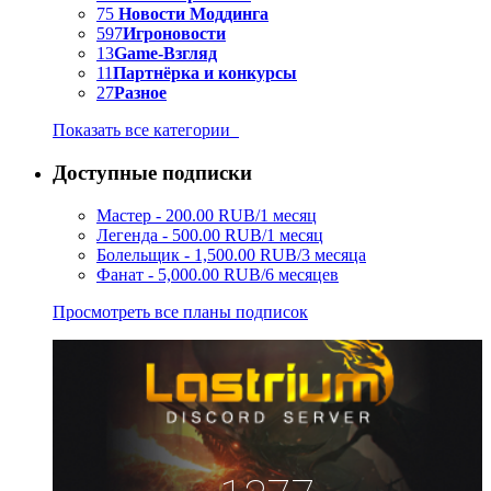
75
Новости Моддинга
597
Игроновости
13
Game-Взгляд
11
Партнёрка и конкурсы
27
Разное
Показать все категории
Доступные подписки
Мастер - 200.00 RUB/1 месяц
Легенда - 500.00 RUB/1 месяц
Болельщик - 1,500.00 RUB/3 месяца
Фанат - 5,000.00 RUB/6 месяцев
Просмотреть все планы подписок