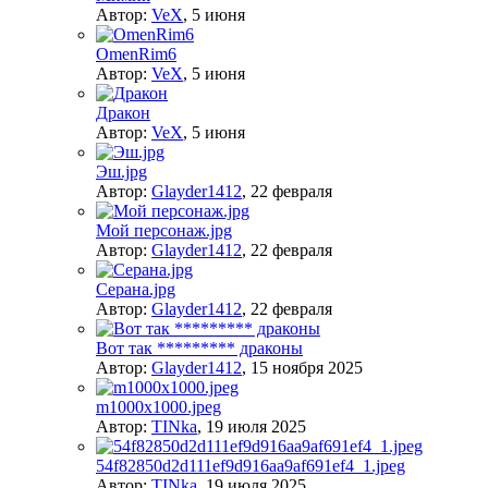
Автор:
VeX
,
5 июня
OmenRim6
Автор:
VeX
,
5 июня
Дракон
Автор:
VeX
,
5 июня
Эш.jpg
Автор:
Glayder1412
,
22 февраля
Мой персонаж.jpg
Автор:
Glayder1412
,
22 февраля
Серана.jpg
Автор:
Glayder1412
,
22 февраля
Вот так ********* драконы
Автор:
Glayder1412
,
15 ноября 2025
m1000x1000.jpeg
Автор:
TINka
,
19 июля 2025
54f82850d2d111ef9d916aa9af691ef4_1.jpeg
Автор:
TINka
,
19 июля 2025