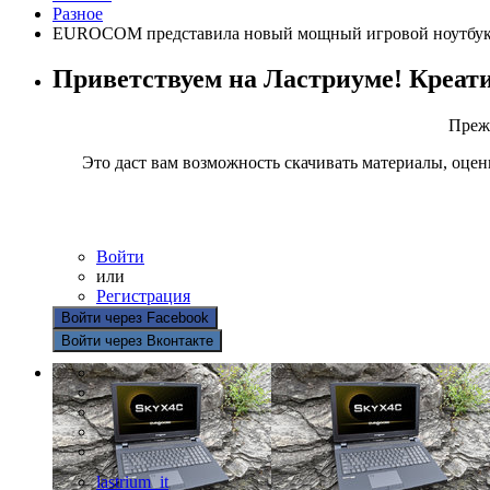
Разное
EUROCOM представила новый мощный игровой ноутбук 
Приветствуем на Ластриуме! Креат
Прежд
Это даст вам возможность скачивать материалы, оцен
Войти
или
Регистрация
Войти через Facebook
Войти через Вконтакте
lastrium_it