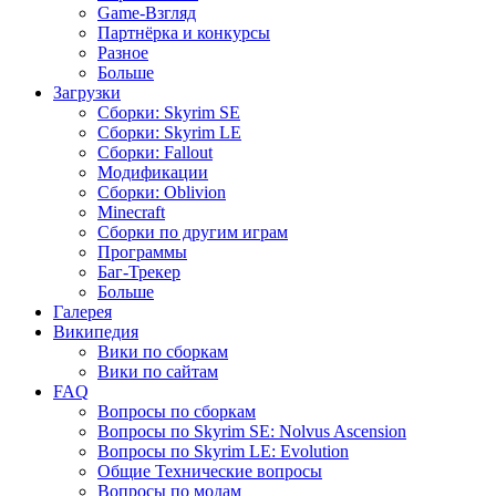
Game-Взгляд
Партнёрка и конкурсы
Разное
Больше
Загрузки
Сборки: Skyrim SE
Сборки: Skyrim LE
Сборки: Fallout
Модификации
Сборки: Oblivion
Minecraft
Сборки по другим играм
Программы
Баг-Трекер
Больше
Галерея
Википедия
Вики по сборкам
Вики по сайтам
FAQ
Вопросы по сборкам
Вопросы по Skyrim SE: Nolvus Ascension
Вопросы по Skyrim LE: Evolution
Общие Технические вопросы
Вопросы по модам