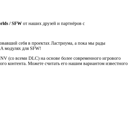
rlds / SFW
от наших друзей и партнёров с
вавший себя в проектах Ластриума, а пока мы рады
RA модулях для SFW!
t NV (со всеми DLC) на основе более современного игрового
ого контента. Можете считать его нашим вариантом известного