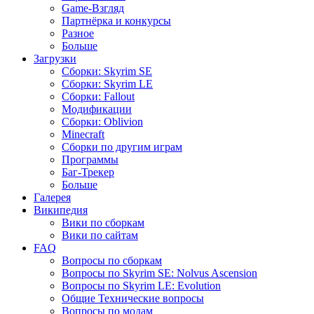
Game-Взгляд
Партнёрка и конкурсы
Разное
Больше
Загрузки
Сборки: Skyrim SE
Сборки: Skyrim LE
Сборки: Fallout
Модификации
Сборки: Oblivion
Minecraft
Сборки по другим играм
Программы
Баг-Трекер
Больше
Галерея
Википедия
Вики по сборкам
Вики по сайтам
FAQ
Вопросы по сборкам
Вопросы по Skyrim SE: Nolvus Ascension
Вопросы по Skyrim LE: Evolution
Общие Технические вопросы
Вопросы по модам