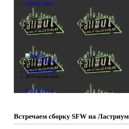
lastrium_games
Автор:
Pet9948
18 марта 2019
7 комментариев
2870 просмотров
Подписчики
2
Встречаем сборку SFW на Ластриуме