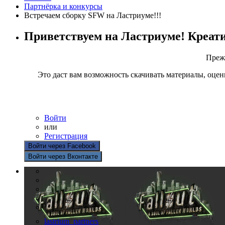
Партнёрка и конкурсы
Встречаем сборку SFW на Ластриуме!!!
Приветствуем на Ластриуме! Креат
Прежд
Это даст вам возможность скачивать материалы, оцен
Войти
или
Регистрация
Войти через Facebook
Войти через Вконтакте
lastrium_partners