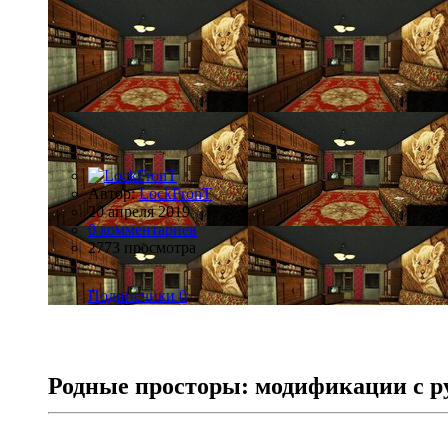
Автор:
LockFronT
20 апреля 2019
0 комментариев
2773 просмотра
Подписчики
0
Родные просторы: модификации с р