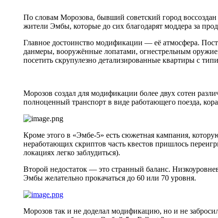
По словам Морозова, бывший советский город воссоздан 
жители Эмбы, которые до сих благодарят моддера за про
Главное достоинство модификации — её атмосфера. Постсо
данмеры, вооружённые лопатами, огнестрельным оружием
посетить скрупулезно детализированные квартиры с типи
Морозов создал для модификации более двух сотен разли
полноценный транспорт в виде работающего поезда, кора
Кроме этого в «Эмбе-5» есть сюжетная кампания, которую
неработающих скриптов часть квестов пришлось переигр
локациях легко заблудиться).
Второй недостаток — это странный баланс. Низкоуровнево
Эмбы желательно прокачаться до 60 или 70 уровня.
Морозов так и не доделал модификацию, но и не забросил