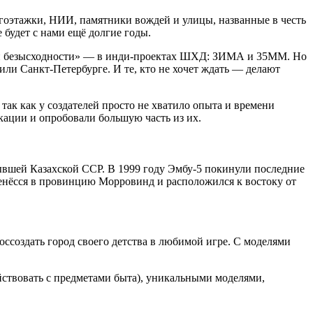
огоэтажки, НИИ, памятники вождей и улицы, названные в честь
будет с нами ещё долгие годы.
кой безысходности» — в инди-проектах ШХД: ЗИМА и 35MM. Но
ли Санкт-Петербурге. И те, кто не хочет ждать — делают
так как у создателей просто не хватило опыта и времени
кации и опробовали большую часть из их.
ывшей Казахской ССР. В 1999 году Эмбу-5 покинули последние
ренёсся в провинцию Морровинд и расположился к востоку от
создать город своего детства в любимой игре. С моделями
ствовать с предметами быта), уникальными моделями,