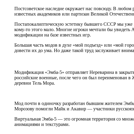
Постсоветское наследие окружает нас повсюду. В любом 
известных академиков или партизан Великой Отечественн
Постапокалиптическую эстетику бывшего СССР мы уже в
кому-то этого мало. Многие игроки мечтали бы увидеть 
модификации на базе известных игр.
Большая часть модов в духе «мой подъезд» или «мой горо
довести их до ума. Но даже такой труд заслуживает вни
Модификация «Эмба-5» отправляет Нереварина в закрыты
российские военные, после чего он был переименован в 
деревни Тель Мора.
Мод почти в одиночку разработан бывшим жителем Эмбы-
Морозову помогли Майк и Акавир — участники русскоязычн
Виртуальная Эмба-5 — это огромная территория со множ
анимациями и текстурами.