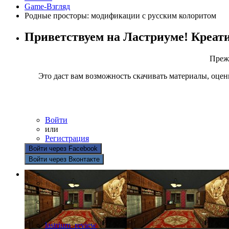
Game-Взгляд
Родные просторы: модификации с русским колоритом
Приветствуем на Ластриуме! Креат
Прежд
Это даст вам возможность скачивать материалы, оцен
Войти
или
Регистрация
Войти через Facebook
Войти через Вконтакте
lastrium_review