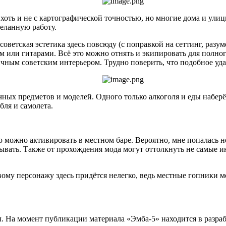
хоть и не с картографической точностью, но многие дома и ул
деланную работу.
ветская эстетика здесь повсюду (с поправкой на сеттинг, разу
 или гитарами. Всё это можно отнять и экипировать для полн
чным советским интерьером. Трудно поверить, что подобное уда
чных предметов и моделей. Одного только алкоголя и еды наберё
бля и самолета.
 можно активировать в местном баре. Вероятно, мне попалась не
ывать. Также от прохождения мода могут оттолкнуть не самые и
му персонажу здесь придётся нелегко, ведь местные гопники мо
. На момент публикации материала «Эмба-5» находится в разраб