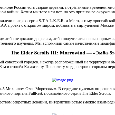
регионе России есть старые деревни, потрёпанные временем мн
ой войны. Хотим мы того или нет, но это привычное окружение 
идели в играх серии S.T.A.L.K.E.R. и Metro, а тему «российс
ААА-проект с открытом миром, побывать в виртуальной Москве и
д» либо не дожили до релиза, либо получились очень спорными, 
мательного изучения. Мы вспомнили самые качественные модифи
The Elder Scrolls III: Morrowind — «Эмба-5»
й советский городок, некогда расположенный на территории б
Жем и отошёл Казахстану. По сюжету мода, остров с городом пе
5 Михаилом Ozon Морозовым. В середине нулевых он решил вос
ого портала FullRest, посвящённого серии The Elder Scrolls.
еством секретных локаций, интерактивностью (можно взаимодей