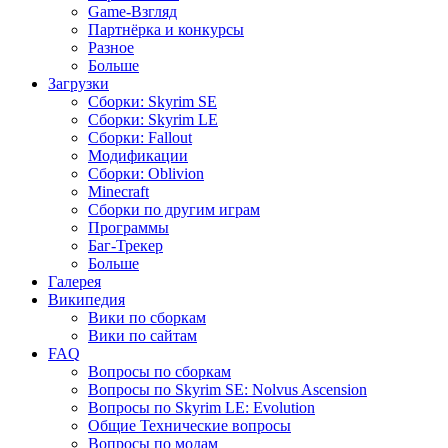
Game-Взгляд
Партнёрка и конкурсы
Разное
Больше
Загрузки
Сборки: Skyrim SE
Сборки: Skyrim LE
Сборки: Fallout
Модификации
Сборки: Oblivion
Minecraft
Сборки по другим играм
Программы
Баг-Трекер
Больше
Галерея
Википедия
Вики по сборкам
Вики по сайтам
FAQ
Вопросы по сборкам
Вопросы по Skyrim SE: Nolvus Ascension
Вопросы по Skyrim LE: Evolution
Общие Технические вопросы
Вопросы по модам