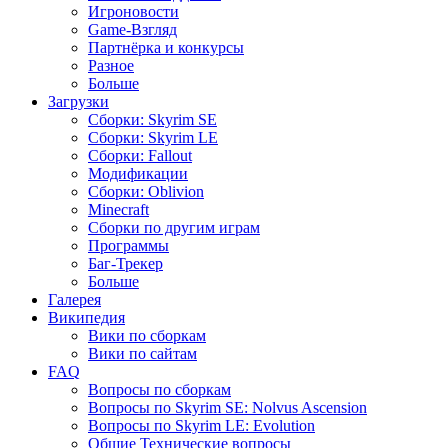
Игроновости
Game-Взгляд
Партнёрка и конкурсы
Разное
Больше
Загрузки
Сборки: Skyrim SE
Сборки: Skyrim LE
Сборки: Fallout
Модификации
Сборки: Oblivion
Minecraft
Сборки по другим играм
Программы
Баг-Трекер
Больше
Галерея
Википедия
Вики по сборкам
Вики по сайтам
FAQ
Вопросы по сборкам
Вопросы по Skyrim SE: Nolvus Ascension
Вопросы по Skyrim LE: Evolution
Общие Технические вопросы