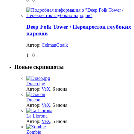
Deep Folk Tower / Перекресток глубоких
народов
Автор:
CelmanCtraik
1
0
Новые скриншоты
Draco.jpg
Автор:
VeX
,
6 июня
Dracon
Автор:
VeX
,
5 июня
La Llorona
Автор:
VeX
,
5 июня
Zombie