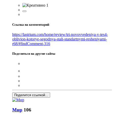
1
Ссылка на комментарий
https://lastrium.com/home/review/tri-novovvedeniya-v-tes4-
oblivion-kotorye-segodnya-stali-standartnymi-resheniyami-
r68/#findComment-316
Поделиться на другие сайты
Поделится ссылкой...
Мир
106