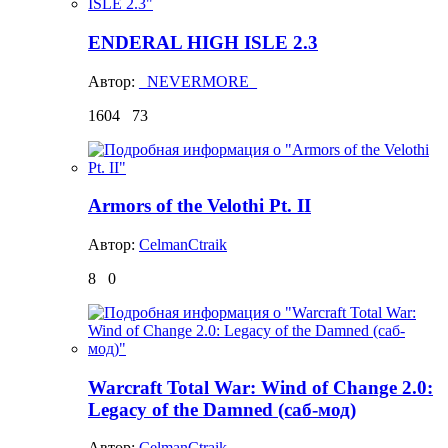
ENDERAL HIGH ISLE 2.3
Автор:
_NEVERMORE_
1604
73
Armors of the Velothi Pt. II
Автор:
CelmanCtraik
8
0
Warcraft Total War: Wind of Change 2.0:
Legacy of the Damned (саб-мод)
Автор:
CelmanCtraik