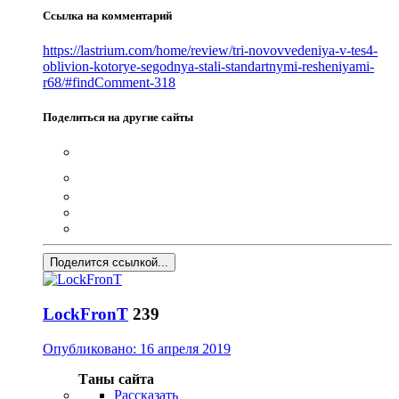
Ссылка на комментарий
https://lastrium.com/home/review/tri-novovvedeniya-v-tes4-
oblivion-kotorye-segodnya-stali-standartnymi-resheniyami-
r68/#findComment-318
Поделиться на другие сайты
Поделится ссылкой...
LockFronT
239
Опубликовано:
16 апреля 2019
Таны сайта
Рассказать