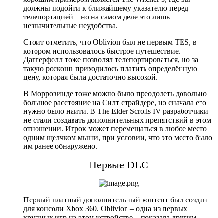
должны подойти к ближайшему указателю перед
телепортацией – но на самом деле это лишь
незначительные неудобства.
Стоит отметить, что Oblivion был не первым TES, в
котором использовалось быстрое путешествие.
Даггерфолл тоже позволял телепортироваться, но за
такую роскошь приходилось платить определённую
цену, которая была достаточно высокой.
В Морровинде тоже можно было преодолеть довольно
большое расстояние на Силт страйдере, но сначала его
нужно было найти. В The Elder Scrolls IV разработчики
не стали создавать дополнительных препятствий в этом
отношении. Игрок может перемещаться в любое место
одним щелчком мыши, при условии, что это место было
им ранее обнаружено.
Первые DLC
Первый платный дополнительный контент был создан
для консоли Xbox 360. Oblivion – одна из первых
крупных игр на этом устройстве – показала другим