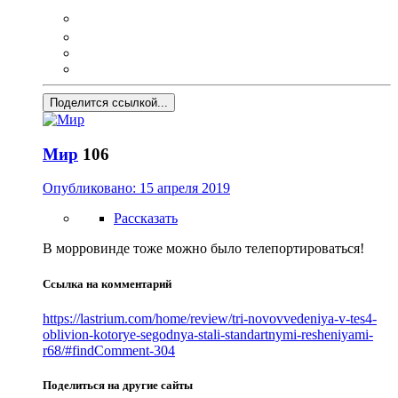
Поделится ссылкой...
Мир
106
Опубликовано:
15 апреля 2019
Рассказать
В морровинде тоже можно было телепортироваться!
Ссылка на комментарий
https://lastrium.com/home/review/tri-novovvedeniya-v-tes4-
oblivion-kotorye-segodnya-stali-standartnymi-resheniyami-
r68/#findComment-304
Поделиться на другие сайты