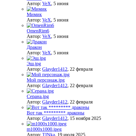
Автор:
VeX
,
5 июня
Мимик
Автор:
VeX
,
5 июня
OmenRim6
Автор:
VeX
,
5 июня
Дракон
Автор:
VeX
,
5 июня
Эш.jpg
Автор:
Glayder1412
,
22 февраля
Мой персонаж.jpg
Автор:
Glayder1412
,
22 февраля
Серана.jpg
Автор:
Glayder1412
,
22 февраля
Вот так ********* драконы
Автор:
Glayder1412
,
15 ноября 2025
m1000x1000.jpeg
Автор:
TINka
,
19 июля 2025