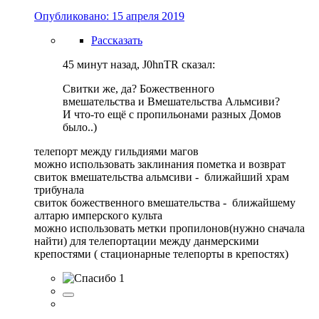
Опубликовано:
15 апреля 2019
Рассказать
45 минут назад, J0hnTR сказал:
Свитки же, да? Божественного
вмешательства и Вмешательства Альмсиви?
И что-то ещё с пропильонами разных Домов
было..)
телепорт между гильдиями магов
можно использовать заклинания пометка и возврат
свиток вмешательства альмсиви - ближайший храм
трибунала
свиток божественного вмешательства - ближайшему
алтарю имперского культа
можно использовать метки пропилонов(нужно сначала
найти) для телепортации между данмерскими
крепостями ( стационарные телепорты в крепостях)
1