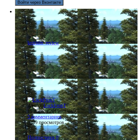
Войти через Вконтакте
lastrium_review
Автор:
LockFronT
15 апреля 2019
5 комментариев
3299 просмотров
Подписчики
0