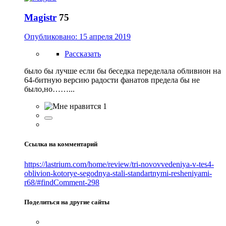
Magistr
75
Опубликовано:
15 апреля 2019
Рассказать
было бы лучше если бы беседка переделала обливион на
64-битную версию радости фанатов предела бы не
было,но……...
1
Ссылка на комментарий
https://lastrium.com/home/review/tri-novovvedeniya-v-tes4-
oblivion-kotorye-segodnya-stali-standartnymi-resheniyami-
r68/#findComment-298
Поделиться на другие сайты