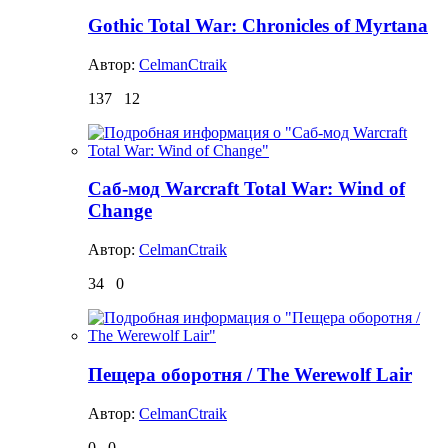
Gothic Total War: Chronicles of Myrtana
Автор:
CelmanCtraik
137
12
Саб-мод Warcraft Total War: Wind of
Change
Автор:
CelmanCtraik
34
0
Пещера оборотня / The Werewolf Lair
Автор:
CelmanCtraik
0
0