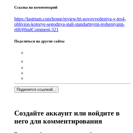
Ссылка на комментарий
https://lastrium.com/home/review/tri-novovvedeniya-v-tes4-
oblivion-kotorye-segodnya-stali-standartnymi-resheniyami-
r68/#findComment-321
Поделиться на другие сайты
Поделится ссылкой...
Создайте аккаунт или войдите в
него для комментирования