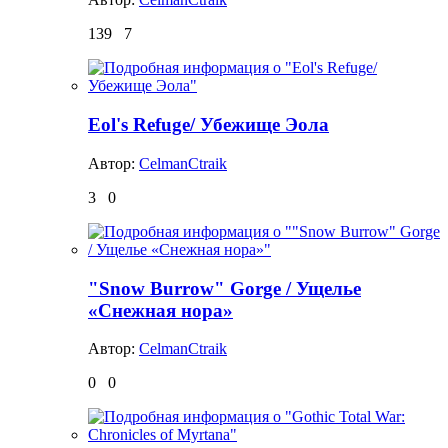
139
7
Eol's Refuge/ Убежище Эола
Автор:
CelmanCtraik
3
0
"Snow Burrow" Gorge / Ущелье
«Снежная нора»
Автор:
CelmanCtraik
0
0