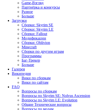
Game-Взгляд
Партнёрка и конкурсы
Разное
Больше
Загрузки
Сборки: Skyrim SE
Сборки: Skyrim LE
Сборки: Fallout
Модификации
Сборки: Oblivion
Minecraft
Сборки по другим играм
Программы
Баг-Трекер
Больше
Галерея
Википедия
Вики по сборкам
Вики по сайтам
FAQ
Вопросы по сборкам
Вопросы по Skyrim SE: Nolvus Ascension
Вопросы по Skyrim LE: Evolution
Общие Технические вопросы
Вопросы по модам