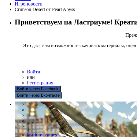
Игроновости
Crimson Desert от Pearl Abyss
Приветствуем на Ластриуме! Креат
Прежд
Это даст вам возможность скачивать материалы, оцен
Войти
или
Регистрация
Войти через Facebook
Войти через Вконтакте
lastrium_games