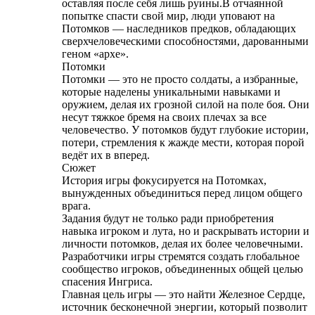
оставляя после себя лишь руины.В отчаянной
попытке спасти свой мир, люди уповают на
Потомков — наследников предков, обладающих
сверхчеловеческими способностями, дарованными
геном «архе».
Потомки
Потомки — это не просто солдаты, а избранные,
которые наделены уникальными навыками и
оружием, делая их грозной силой на поле боя. Они
несут тяжкое бремя на своих плечах за все
человечество. У потомков будут глубокие истории,
потери, стремления к жажде мести, которая порой
ведёт их в вперед.
Сюжет
История игры фокусируется на Потомках,
вынужденных объединиться перед лицом общего
врага.
Задания будут не только ради приобретения
навыка игроком и лута, но и раскрывать истории и
личности потомков, делая их более человечными.
Разработчики игры стремятся создать глобальное
сообщество игроков, объединенных общей целью
спасения Ингриса.
Главная цель игры — это найти Железное Сердце,
источник бесконечной энергии, который позволит