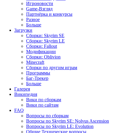
Игроновости
Game-Взгляд
Партнёрка и конкурсы
Разное
Больше
Загрузки
Сборки: Skyrim SE
Сборки: Skyrim LE
Сборки: Fallout
Модификации
Сборки: Oblivion
Minecraft
Сборки по другим играм
Программы
Баг-Трекер
Больше
Галерея
Википедия
Вики по сборкам
Вики по сайтам
FAQ
Вопросы по сборкам
Вопросы по Skyrim SE: Nolvus Ascension
Вопросы по Skyrim LE: Evolution
Общие Технические вопросы