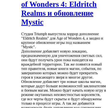
of Wonders 4: Eldritch
Realms и обновление
Mystic
Студия Triumph выпустила хоррор дополнение
"Eldritch Realms" для Age of Wonders 4, а заодно и
крупное обновление игры под названием
"Mystic".
Дополнение добавляет новую локацию,
предназначенную для уничтожения светлых сил,
они будут получать урон пока находятся на
враждебной территории. Так же появятся новый
тип правителя, новые книги магии, события, по
завершению которых можно будет превратить
героя в ужасающего зверя и многое другое.
Обновление добавляет три новые школы магии,
которые дадут больше возможностей заклинателям
и боевым магам. Можно будет начать новую игру в
режиме окутанных неизвестностью королевств,
где все черты будут скрыты и будут обнаружены
только в процессе игры. А так же добавится
возможность брать управление над союзниками