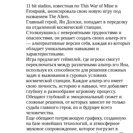
11 bit studios, известная по This War of Mine и
Frostpunk, анонсировала свою новую игру под
названием The Alters.
Главный герой, Ян Долски, попадает в переделку
на отдаленной космической станции.
Столкнувшись с невероятными трудностями и
опасностями, он решает создать своих альтер-эго
— альтернативные версии себя, каждая из которых
обладает уникальными навыками и
характеристиками.
Игра предлагает геймплей, где игроки смогут
переключаться между различными альтер-эго Яна,
используя их способности для решения сложных
задач и выживания в суровых условиях
космической станции. Каждое альтер-эго имеет
свою личность, историю и навыки, что добавляет
глубину и разнообразие игровому процессу.
Обещают глубокий и эмоциональный сюжет и
сложные решения, от которых зависит не только
судьба главного героя, но и будущее всего
человечества.
Еще обещают потрясающую графику, созданную
на базе новейших технологий, и атмосферное
звуковое сопровождение, которое погрузит в