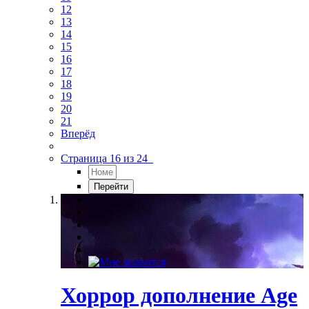
12
13
14
15
16
17
18
19
20
21
Вперёд
Страница 16 из 24
Хоррор дополнение Age