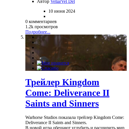
Автор
VeliarVel Del
10 июня 2024
0 комментариев
1.2k просмотров
Подробнее...
Трейлер Kingdom
Come: Deliverance II
Saints and Sinners
Warhorse Studios показала трейлер Kingdom Come:
Deliverance II Saints and Sinners.
В новой игра обещают углубить и расширить мир