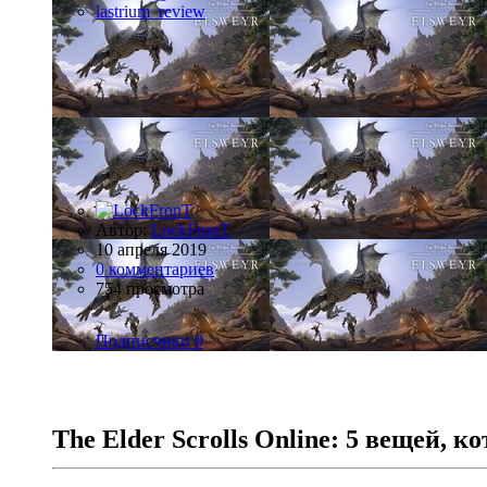
lastrium_review
Автор:
LockFronT
10 апреля 2019
0 комментариев
754 просмотра
Подписчики
0
The Elder Scrolls Online: 5 вещей, 