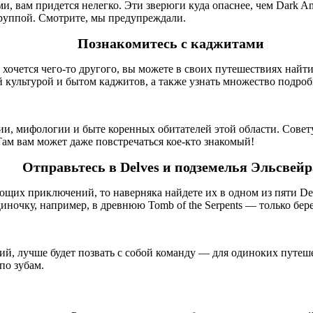
и, вам придется нелегко. Эти зверюги куда опаснее, чем Dark An
 группой. Смотрите, мы предупреждали.
Познакомитесь с каджитами
м хочется чего-то другого, вы можете в своих путешествиях най
культурой и бытом каджитов, а также узнать множество подробн
рии, мифологии и быте коренных обитателей этой области. Сове
Там вам может даже повстречаться кое-кто знакомый!
Отправьтесь в Delves и подземелья Эльсвейр
ющих приключений, то наверняка найдете их в одном из пяти D
ночку, например, в древнюю Tomb of the Serpents — только бер
лий, лучше будет позвать с собой команду — для одиноких путе
по зубам.