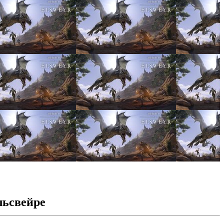
Эльсвейре