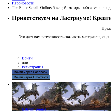
Игроновости
The Elder Scrolls Online: 5 вещей, которые обязательно н
Приветствуем на Ластриуме! Креат
Прежд
Это даст вам возможность скачивать материалы, оцен
Войти
или
Регистрация
Войти через Facebook
Войти через Вконтакте
lastrium_games