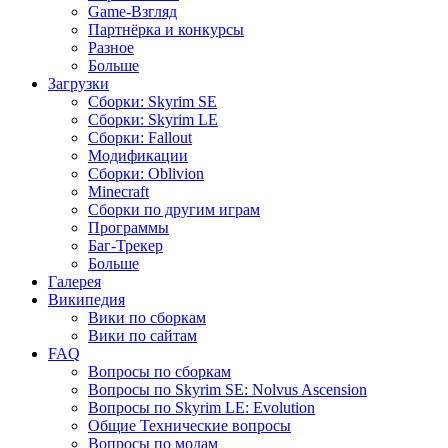
Game-Взгляд
Партнёрка и конкурсы
Разное
Больше
Загрузки
Сборки: Skyrim SE
Сборки: Skyrim LE
Сборки: Fallout
Модификации
Сборки: Oblivion
Minecraft
Сборки по другим играм
Программы
Баг-Трекер
Больше
Галерея
Википедия
Вики по сборкам
Вики по сайтам
FAQ
Вопросы по сборкам
Вопросы по Skyrim SE: Nolvus Ascension
Вопросы по Skyrim LE: Evolution
Общие Технические вопросы
Вопросы по модам