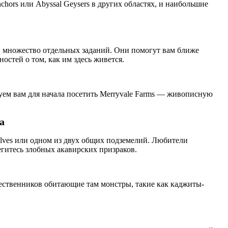
chors или Abyssal Geysers в других областях, и наибольшие
ти множество отдельных заданий. Они помогут вам ближе
остей о том, как им здесь живется.
туем вам для начала посетить Merryvale Farms — живописную
а
elves или одном из двух общих подземелий. Любители
егитесь злобных акавирских призраков.
шественников обитающие там монстры, такие как каджиты-