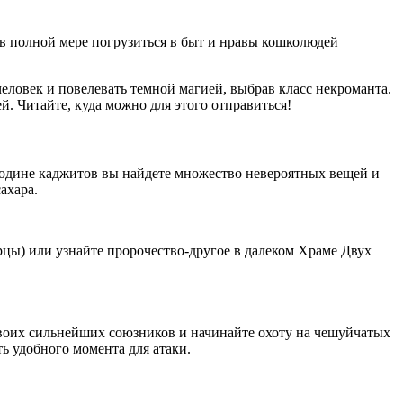
те в полной мере погрузиться в быт и нравы кошколюдей
человек и повелевать темной магией, выбрав класс некроманта.
й. Читайте, куда можно для этого отправиться!
 родине каджитов вы найдете множество невероятных вещей и
ахара.
цы) или узнайте пророчество-другое в далеком Храме Двух
 своих сильнейших союзников и начинайте охоту на чешуйчатых
ь удобного момента для атаки.