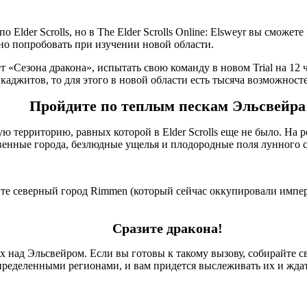
 Elder Scrolls, но в The Elder Scrolls Online: Elsweyr вы сможе
но попробовать при изучении новой области.
т «Сезона дракона», испытать свою команду в новом Trial на 12 
каджитов, то для этого в новой области есть тысяча возможносте
Пройдите по теплым пескам Эльсвейра
ю территорию, равных которой в Elder Scrolls еще не было. На
твенные города, безлюдные ущелья и плодородные поля лунного с
ите северный город Rimmen (который сейчас оккупировали импер
Сразите дракона!
ах над Эльсвейром. Если вы готовы к такому вызову, собирайте
пределенными регионами, и вам придется выслеживать их и ждат