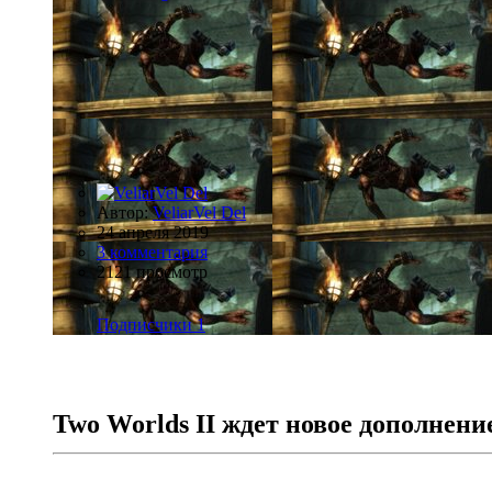
Автор:
VeliarVel Del
24 апреля 2019
3 комментария
2121 просмотр
Подписчики
1
Two Worlds II ждет новое дополнени