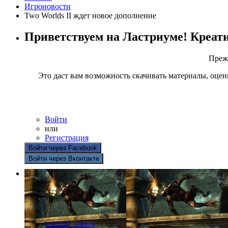
Игроновости
Two Worlds II ждет новое дополнение
Приветствуем на Ластриуме! Креат
Прежд
Это даст вам возможность скачивать материалы, оцен
Войти
или
Регистрация
Войти через Facebook
Войти через Вконтакте
lastrium_games