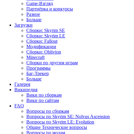
Game-Взгляд
Партнёрка и конкурсы
Разное
Больше
Загрузки
Сборки: Skyrim SE
Сборки: Skyrim LE
Сборки: Fallout
Модификации
Сборки: Oblivion
Minecraft
Сборки по другим играм
Программы
Баг-Трекер
Больше
Галерея
Википедия
Вики по сборкам
Вики по сайтам
FAQ
Вопросы по сборкам
Вопросы по Skyrim SE: Nolvus Ascension
Вопросы по Skyrim LE: Evolution
Общие Технические вопросы
Вопросы по модам