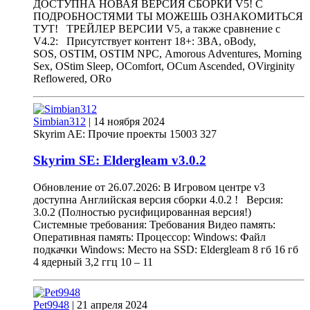
ДОСТУПНА НОВАЯ ВЕРСИЯ СБОРКИ V5! С
ПОДРОБНОСТЯМИ ТЫ МОЖЕШЬ ОЗНАКОМИТЬСЯ
ТУТ! ТРЕЙЛЕР ВЕРСИИ V5, а также сравнение с
V4.2: Присутствует контент 18+: 3BA, oBody,
SOS, OSTIM, OSTIM NPC, Amorous Adventures, Morning
Sex, OStim Sleep, OComfort, OCum Ascended, OVirginity
Reflowered, ORo
Simbian312
|
14 ноября 2024
Skyrim AE: Прочие проекты
15003
327
Skyrim SE: Eldergleam
v
3.0.2
Обновление от 26.07.2026: В Игровом центре v3
доступна Английская версия сборки 4.0.2 ! Версия:
3.0.2 (Полностью русифицированная версия!)
Системные требования: Требования Видео память:
Оперативная память: Процессор: Windows: Файл
подкачки Windows: Место на SSD: Eldergleam 8 гб 16 гб
4 ядерный 3,2 ггц 10 – 11
Pet9948
|
21 апреля 2024