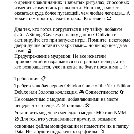
о древних заклинаниях и забытых ритуалах, способных
изменить саму ткань реальности. Но правда может
оказаться куда более пугающей, чем любые легенды... А
может там просто, лежит вилка... Кто знает? 📜
Для тех, кто готов погрузиться в эту тайну: добавьте
файл AStrangeCave.esp в папку данных Oblivion и
активируйте его при запуске игры. Помните, некоторые
двери лучше оставить закрытыми... но выбор всегда за
вами. 🔮
Предупреждение мудрецов: Не все искатели
приключений возвращаются из странных пещер, а те,
кто возвращается, уже никогда не будут прежними... ✨
Требования: 📋
Требуется любая версия Oblivion Game of the Year Edition
Deluxe или Золотая коллекция. 🎮 Совместимость: 🔄
Не совместимо с модами, добавляющими на месте
пещеры что-то ещё. ⚠️ Установка: 🛠️
Установить мод через менеджер модов: MO или NMM.
💿 Для тех, кто устанавливает вручную, возьмите
основные файлы модификации и поместите их в папку
Data. Не забудьте подключить esp файлы! 📁