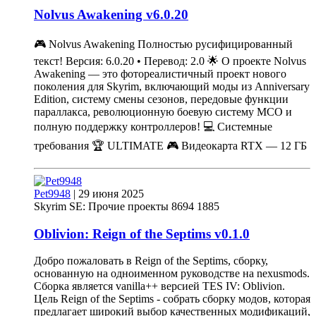
Nolvus Awakening
v
6.0.20
🎮 Nolvus Awakening Полностью русифицированный
текст! Версия: 6.0.20 • Перевод: 2.0 🌟 О проекте Nolvus
Awakening — это фотореалистичный проект нового
поколения для Skyrim, включающий моды из Anniversary
Edition, систему смены сезонов, передовые функции
параллакса, революционную боевую систему MCO и
полную поддержку контроллеров! 💻 Системные
требования 🏆 ULTIMATE 🎮 Видеокарта RTX — 12 ГБ
Pet9948
|
29 июня 2025
Skyrim SE: Прочие проекты
8694
1885
Oblivion: Reign of the Septims
v
0.1.0
Добро пожаловать в Reign of the Septims, сборку,
основанную на одноименном руководстве на nexusmods.
Сборка является vanilla++ версией TES IV: Oblivion.
Цель Reign of the Septims - собрать сборку модов, которая
предлагает широкий выбор качественных модификаций,