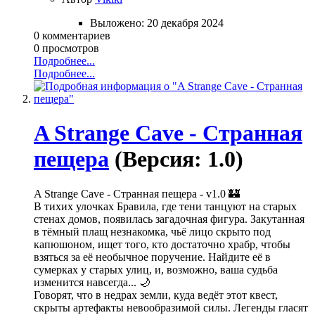
Выложено:
20 декабря 2024
0 комментариев
0 просмотров
Подробнее...
Подробнее...
A Strange Cave - Странная
пещера
(Версия: 1.0)
A Strange Cave - Странная пещера - v1.0 🏰
В тихих улочках Бравила, где тени танцуют на старых
стенах домов, появилась загадочная фигура. Закутанная
в тёмный плащ незнакомка, чьё лицо скрыто под
капюшоном, ищет того, кто достаточно храбр, чтобы
взяться за её необычное поручение. Найдите её в
сумерках у старых улиц, и, возможно, ваша судьба
изменится навсегда... 🌙
Говорят, что в недрах земли, куда ведёт этот квест,
скрыты артефакты невообразимой силы. Легенды гласят