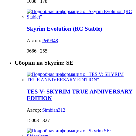
1038
178
Skyrim Evolution (RC Stable)
Автор:
Pet9948
9666
255
Сборки на Skyrim: SE
TES V: SKYRIM TRUE ANNIVERSARY
EDITION
Автор:
Simbian312
15003
327