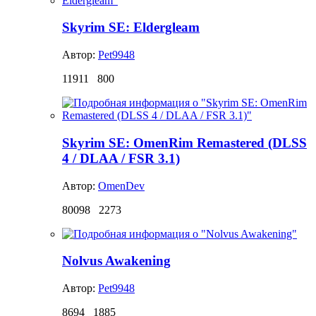
Skyrim SE: Eldergleam
Автор:
Pet9948
11911
800
Skyrim SE: OmenRim Remastered (DLSS
4 / DLAA / FSR 3.1)
Автор:
OmenDev
80098
2273
Nolvus Awakening
Автор:
Pet9948
8694
1885