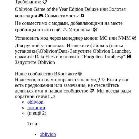
Требования: 📋
Oblivion Game of the Year Edition Deluxe или Золотая
коллекция 🎮 Совместимость: 🔄
Не совместимо с модами, добавляющими на месте
гробницы что-то ещё. ⚠️ Установка: 🛠️
Установить мод через менеджер модов: MO или NMM 💿
Для ручной установки: Извлеките файлы в (папка
установки)\Oblivion\Data\ Запустите Oblivion Launcher,
нажмите Data Files и включите "Forgotten Tomb.esp" 💾
Запустите Oblivion
Наше сообщество ВКонтакте 🌐
Надеемся, что вам понравится наш мод! ✨ Если у вас
есть предложения или замечания, не стесняйтесь
делиться ими в нашем сообществе 💬. Мы всегда рады
обратной связи! 🤝
oblivion
локации
(и ещё 2)
Теги:
oblivion