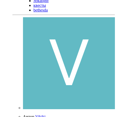
локации
квесты
bethesda
Автор
Vikiki