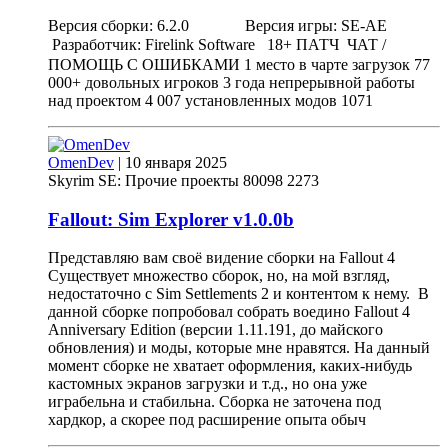
Версия сборки: 6.2.0 Версия игры: SE-AE
Разработчик: Firelink Software ㅤㅤㅤㅤㅤ18+ ПАТЧㅤㅤㅤㅤㅤ ЧАТ /
ПОМОЩЬ С ОШИБКАМИ 1 место в чарте загрузок 77
000+ довольных игроков 3 года непрерывной работы
над проектом 4 007 установленных модов 1071
OmenDev
|
10 января 2025
Skyrim SE: Прочие проекты
80098
2273
Fallout: Sim Explorer
v
1.0.0b
Представляю вам своё видение сборки на Fallout 4
Существует множество сборок, но, на мой взгляд,
недостаточно с Sim Settlements 2 и контентом к нему. В
данной сборке попробовал собрать воедино Fallout 4
Anniversary Edition (версии 1.11.191, до майского
обновления) и моды, которые мне нравятся. На данный
момент сборке не хватает оформления, каких-нибудь
кастомных экранов загрузки и т.д., но она уже
играбельна и стабильна. Сборка не заточена под
хардкор, а скорее под расширение опыта обыч