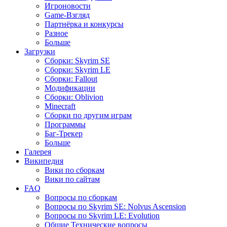
Игроновости
Game-Взгляд
Партнёрка и конкурсы
Разное
Больше
Загрузки
Сборки: Skyrim SE
Сборки: Skyrim LE
Сборки: Fallout
Модификации
Сборки: Oblivion
Minecraft
Сборки по другим играм
Программы
Баг-Трекер
Больше
Галерея
Википедия
Вики по сборкам
Вики по сайтам
FAQ
Вопросы по сборкам
Вопросы по Skyrim SE: Nolvus Ascension
Вопросы по Skyrim LE: Evolution
Общие Технические вопросы