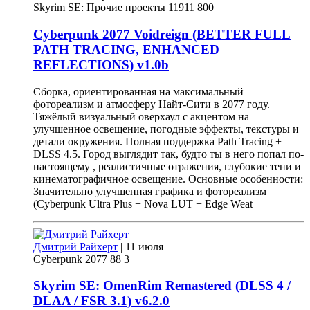
Skyrim SE: Прочие проекты
11911
800
Cyberpunk 2077 Voidreign (BETTER FULL
PATH TRACING, ENHANCED
REFLECTIONS)
v
1.0b
Сборка, ориентированная на максимальный
фотореализм и атмосферу Найт-Сити в 2077 году.
Тяжёлый визуальный оверхаул с акцентом на
улучшенное освещение, погодные эффекты, текстуры и
детали окружения. Полная поддержка Path Tracing +
DLSS 4.5. Город выглядит так, будто ты в него попал по-
настоящему , реалистичные отражения, глубокие тени и
кинематографичное освещение. Основные особенности:
Значительно улучшенная графика и фотореализм
(Cyberpunk Ultra Plus + Nova LUT + Edge Weat
Дмитрий Райхерт
|
11 июля
Cyberpunk 2077
88
3
Skyrim SE: OmenRim Remastered (DLSS 4 /
DLAA / FSR 3.1)
v
6.2.0