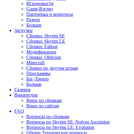
Игроновости
Game-Взгляд
Партнёрка и конкурсы
Разное
Больше
Загрузки
Сборки: Skyrim SE
Сборки: Skyrim LE
Сборки: Fallout
Модификации
Сборки: Oblivion
Minecraft
Сборки по другим играм
Программы
Баг-Трекер
Больше
Галерея
Википедия
Вики по сборкам
Вики по сайтам
FAQ
Вопросы по сборкам
Вопросы по Skyrim SE: Nolvus Ascension
Вопросы по Skyrim LE: Evolution
Общие Технические вопросы