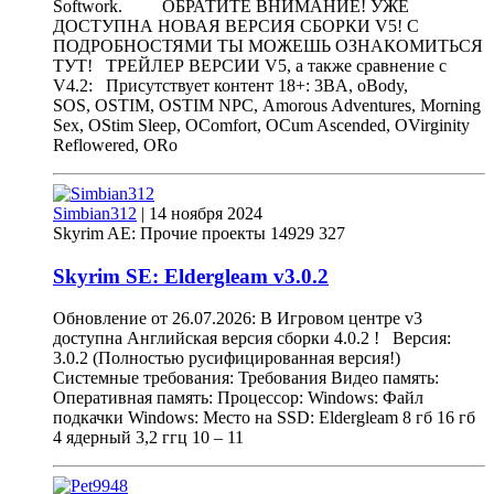
Softwork. ОБРАТИТЕ ВНИМАНИЕ! УЖЕ
ДОСТУПНА НОВАЯ ВЕРСИЯ СБОРКИ V5! С
ПОДРОБНОСТЯМИ ТЫ МОЖЕШЬ ОЗНАКОМИТЬСЯ
ТУТ! ТРЕЙЛЕР ВЕРСИИ V5, а также сравнение с
V4.2: Присутствует контент 18+: 3BA, oBody,
SOS, OSTIM, OSTIM NPC, Amorous Adventures, Morning
Sex, OStim Sleep, OComfort, OCum Ascended, OVirginity
Reflowered, ORo
Simbian312
|
14 ноября 2024
Skyrim AE: Прочие проекты
14929
327
Skyrim SE: Eldergleam
v
3.0.2
Обновление от 26.07.2026: В Игровом центре v3
доступна Английская версия сборки 4.0.2 ! Версия:
3.0.2 (Полностью русифицированная версия!)
Системные требования: Требования Видео память:
Оперативная память: Процессор: Windows: Файл
подкачки Windows: Место на SSD: Eldergleam 8 гб 16 гб
4 ядерный 3,2 ггц 10 – 11