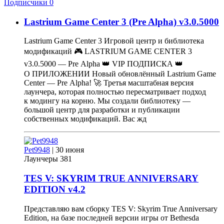
Подписчики
0
Lastrium Game Center 3 (Pre Alpha)
v
3.0.5000
Lastrium Game Center 3 Игровой центр и библиотека
модификаций 🎮 LASTRIUM GAME CENTER 3
v3.0.5000 — Pre Alpha ㅤ👑 VIP ПОДПИСКА 👑ㅤ
О ПРИЛОЖЕНИИ Новый обновлённый Lastrium Game
Center — Pre Alpha! 🚀 Третья масштабная версия
лаунчера, которая полностью пересматривает подход
к модингу на корню. Мы создали библиотеку —
большой центр для разработки и публикации
собственных модификаций. Вас жд
Pet9948
|
30 июня
Лаунчеры
381
TES V: SKYRIM TRUE ANNIVERSARY
EDITION
v
4.2
Представляю вам сборку TES V: Skyrim True Anniversary
Edition, на базе последней версии игры от Bethesda