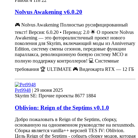
Fallout 4
118
22
Nolvus Awakening
v
6.0.20
🎮 Nolvus Awakening Полностью русифицированный
текст! Версия: 6.0.20 • Перевод: 2.0 🌟 О проекте Nolvus
Awakening — это фотореалистичный проект нового
поколения для Skyrim, включающий моды из Anniversary
Edition, систему смены сезонов, передовые функции
параллакса, революционную боевую систему MCO и
полную поддержку контроллеров! 💻 Системные
требования 🏆 ULTIMATE 🎮 Видеокарта RTX — 12 ГБ
Pet9948
|
29 июня 2025
Skyrim SE: Прочие проекты
8677
1884
Oblivion: Reign of the Septims
v
0.1.0
Добро пожаловать в Reign of the Septims, сборку,
основанную на одноименном руководстве на nexusmods.
Сборка является vanilla++ версией TES IV: Oblivion.
Цель Reign of the Septims - собрать сборку модов, которая