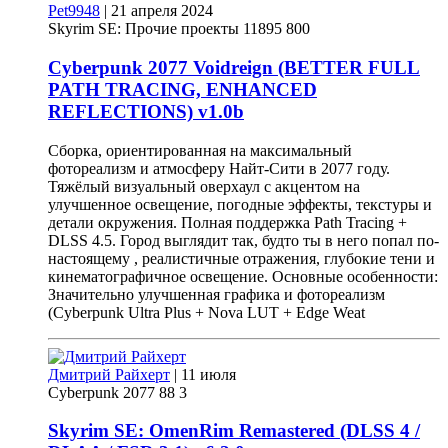
Pet9948
|
21 апреля 2024
Skyrim SE: Прочие проекты
11895
800
Cyberpunk 2077 Voidreign (BETTER FULL
PATH TRACING, ENHANCED
REFLECTIONS)
v
1.0b
Сборка, ориентированная на максимальный
фотореализм и атмосферу Найт-Сити в 2077 году.
Тяжёлый визуальный оверхаул с акцентом на
улучшенное освещение, погодные эффекты, текстуры и
детали окружения. Полная поддержка Path Tracing +
DLSS 4.5. Город выглядит так, будто ты в него попал по-
настоящему , реалистичные отражения, глубокие тени и
кинематографичное освещение. Основные особенности:
Значительно улучшенная графика и фотореализм
(Cyberpunk Ultra Plus + Nova LUT + Edge Weat
Дмитрий Райхерт
|
11 июля
Cyberpunk 2077
88
3
Skyrim SE: OmenRim Remastered (DLSS 4 /