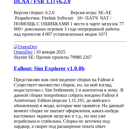
DLAA / FSR 3.1)
v
6.2.0
Версия сборки: 6.2.0 Версия игры: SE-AE
Разработчик: Firelink Software ㅤㅤㅤㅤㅤ18+ ПАТЧㅤㅤㅤㅤㅤ ЧАТ /
ПОМОЩЬ С ОШИБКАМИ 1 место в чарте загрузок 77
000+ довольных игроков 3 года непрерывной работы
над проектом 4 007 установленных модов 1071
OmenDev
|
10 января 2025
Skyrim SE: Прочие проекты
79980
2267
Fallout: Sim Explorer
v
1.0.0b
Представляю вам своё видение сборки на Fallout 4
Существует множество сборок, но, на мой взгляд,
недостаточно с Sim Settlements 2 и контентом к нему. В
данной сборке попробовал собрать воедино Fallout 4
Anniversary Edition (версии 1.11.191, до майского
обновления) и моды, которые мне нравятся. На данный
момент сборке не хватает оформления, каких-нибудь
кастомных экранов загрузки и т.д., но она уже
играбельна и стабильна. Сборка не заточена под
хардкор, а скорее под расширение опыта обыч