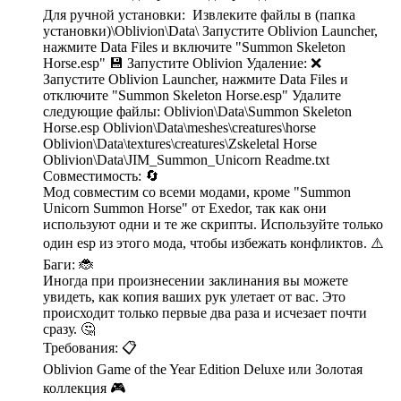
Для ручной установки: Извлеките файлы в (папка
установки)\Oblivion\Data\ Запустите Oblivion Launcher,
нажмите Data Files и включите "Summon Skeleton
Horse.esp" 💾 Запустите Oblivion Удаление: ❌
Запустите Oblivion Launcher, нажмите Data Files и
отключите "Summon Skeleton Horse.esp" Удалите
следующие файлы: Oblivion\Data\Summon Skeleton
Horse.esp Oblivion\Data\meshes\creatures\horse
Oblivion\Data\textures\creatures\Zskeletal Horse
Oblivion\Data\JIM_Summon_Unicorn Readme.txt
Совместимость: 🔄
Мод совместим со всеми модами, кроме "Summon
Unicorn Summon Horse" от Exedor, так как они
используют одни и те же скрипты. Используйте только
один esp из этого мода, чтобы избежать конфликтов. ⚠️
Баги: 🐞
Иногда при произнесении заклинания вы можете
увидеть, как копия ваших рук улетает от вас. Это
происходит только первые два раза и исчезает почти
сразу. 🤔
Требования: 📋
Oblivion Game of the Year Edition Deluxe или Золотая
коллекция 🎮